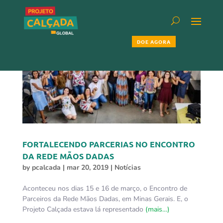
DOE AGORA
FORTALECENDO PARCERIAS NO ENCONTRO
DA REDE MÃOS DADAS
by
pcalcada
|
mar 20, 2019
|
Notícias
Aconteceu nos dias 15 e 16 de março, o Encontro de
Parceiros da Rede Mãos Dadas, em Minas Gerais. E, o
Projeto Calçada estava lá representado
(mais…)