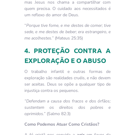
mas Jesus nos chama a compartilhar com
quem precisa. O cuidado aos necessitados é
um reflexo do amor de Deus.
“
Porque tive fome, e me destes de comer; tive
sede, e me destes de beber; era estrangeiro, e
me acolhestes.”
(Mateus 25:35)
4. PROTEÇÃO CONTRA A
EXPLORAÇÃO E O ABUSO
O trabalho infantil e outras formas de
exploração são realidades cruéis, e não devem
ser aceitas. Deus se opõe a qualquer tipo de
injustiça contra os pequenos.
“Defendam a causa dos fracos e dos órfãos;
sustentem os direitos dos pobres e
oprimidos.”
(Salmo 82:3)
Como Podemos Atuar Como Cristãos?
A fé cristã nos convida a
agir
em favor da