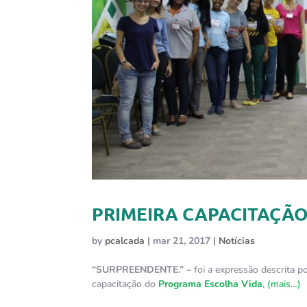
PRIMEIRA CAPACITAÇÃO
by
pcalcada
|
mar 21, 2017
|
Notícias
“SURPREENDENTE.” –
foi a expressão descrita p
capacitação do
Programa Escolha Vida
,
(mais…)