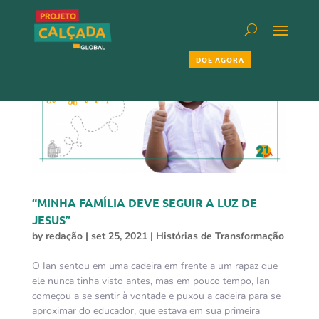
DOE AGORA
“MINHA FAMÍLIA DEVE SEGUIR A LUZ DE
JESUS”
by
redação
|
set 25, 2021
|
Histórias de Transformação
O Ian sentou em uma cadeira em frente a um rapaz que
ele nunca tinha visto antes, mas em pouco tempo, Ian
começou a se sentir à vontade e puxou a cadeira para se
aproximar do educador, que estava em sua primeira