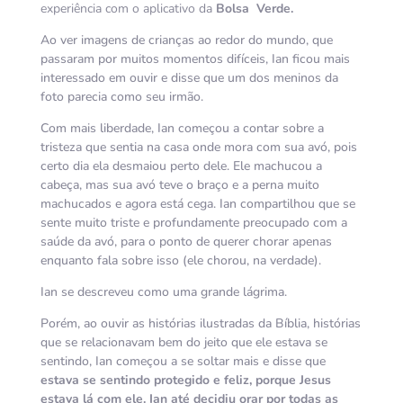
experiência com o aplicativo da
Bolsa Verde.
Ao ver imagens de crianças ao redor do mundo, que
passaram por muitos momentos difíceis, Ian ficou mais
interessado em ouvir e disse que um dos meninos da
foto parecia como seu irmão.
Com mais liberdade, Ian começou a contar sobre a
tristeza que sentia na casa onde mora com sua avó, pois
certo dia ela desmaiou perto dele. Ele machucou a
cabeça, mas sua avó teve o braço e a perna muito
machucados e agora está cega. Ian compartilhou que se
sente muito triste e profundamente preocupado com a
saúde da avó, para o ponto de querer chorar apenas
enquanto fala sobre isso (ele chorou, na verdade).
Ian se descreveu como uma grande lágrima.
Porém, ao ouvir as histórias ilustradas da Bíblia, histórias
que se relacionavam bem do jeito que ele estava se
sentindo, Ian começou a se soltar mais e disse que
estava se sentindo protegido e feliz, porque Jesus
estava lá com ele. Ian até decidiu orar por todas as