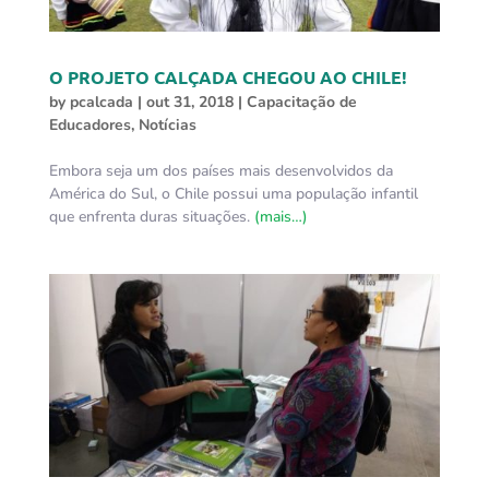
O PROJETO CALÇADA CHEGOU AO CHILE!
by
pcalcada
|
out 31, 2018
|
Capacitação de
Educadores
,
Notícias
Embora seja um dos países mais desenvolvidos da
América do Sul, o Chile possui uma população infantil
que enfrenta duras situações.
(mais…)