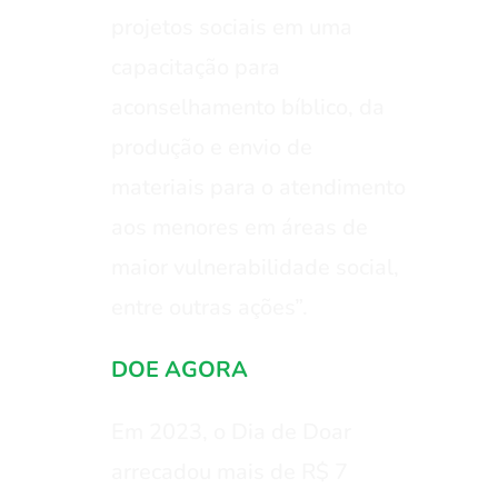
projetos sociais em uma
capacitação para
aconselhamento bíblico, da
produção e envio de
materiais para o atendimento
aos menores em áreas de
maior vulnerabilidade social,
entre outras ações”.
DOE AGORA
Em 2023, o Dia de Doar
arrecadou mais de R$ 7