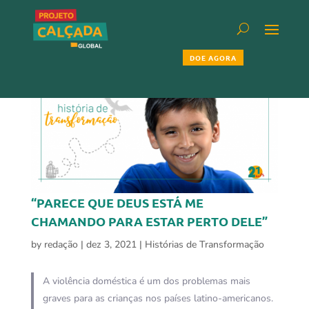
DOE AGORA
“PARECE QUE DEUS ESTÁ ME
CHAMANDO PARA ESTAR PERTO DELE”
by
redação
|
dez 3, 2021
|
Histórias de Transformação
A violência doméstica é um dos problemas mais
graves para as crianças nos países latino-americanos.