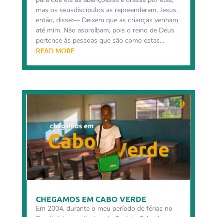
mas os seusdiscípulos as repreenderam. Jesus,
então, disse:— Deixem que as crianças venham
até mim. Não asproíbam, pois o reino de Deus
pertence às pessoas que são como estas...
READ MORE
CHEGAMOS EM CABO VERDE
Em 2004, durante o meu período de férias no