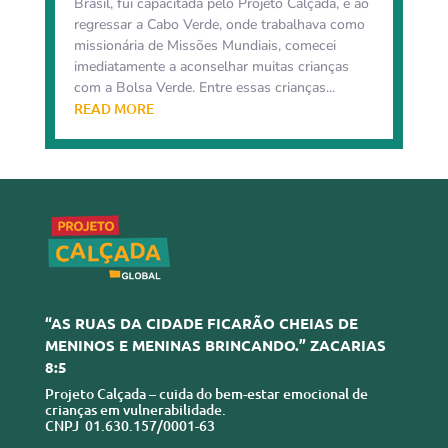
Brasil, fui capacitada pelo Projeto Calçada, e ao
regressar a Cabo Verde, onde trabalhava como
missionária de Missões Mundiais, comecei
imediatamente a aconselhar muitas crianças
com a Bolsa Verde. Entre essas crianças...
READ MORE
“AS RUAS DA CIDADE FICARÃO CHEIAS DE
MENINOS E MENINAS BRINCANDO.” ZACARIAS
8:5
Projeto Calçada – cuida do bem-estar emocional de
crianças em vulnerabilidade.
CNPJ 01.630.157/0001-63