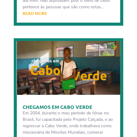
até mim. Não asproíbam, pois o reino de Deus
pertence às pessoas que são como estas...
READ MORE
CHEGAMOS EM CABO VERDE
Em 2004, durante o meu período de férias no
Brasil, fui capacitada pelo Projeto Calçada, e ao
regressar a Cabo Verde, onde trabalhava como
missionária de Missões Mundiais, comecei