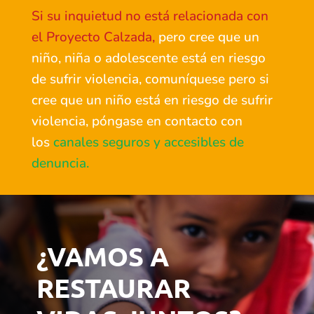
Si su inquietud no está relacionada con
el Proyecto Calzada,
pero cree que un
niño, niña o adolescente está en riesgo
de sufrir violencia
, comuníquese pero si
cree que un niño está en riesgo de sufrir
violencia, póngase en contacto con
los
canales seguros y accesibles de
denuncia.
¿VAMOS A
RESTAURAR