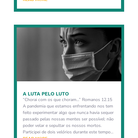
A LUTA PELO LUTO
“Chorai com os que choram...” Romanos 12.15
A pandemia que estamos enfrentando nos tem
feito experimentar algo que nunca havia sequer
passado pelas nossas mentes ser possível: não
poder velar e sepultar os nossos mortos.
Participei de dois velórios durante este tempo...